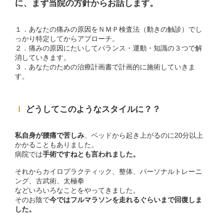
に、まず当院の方針からお話します。
１．あなたの痛みの原因をＮＭＰ検査法（動きの触診）でし
っかり特定してからアプローチ。
２．痛みの原因にたいしてバランス・運動・知識の３つで解
消していきます。
３．あなたのための治療計画書で計画的に施術していきま
す。
ｌ
どうしてこのようなスタイルに？？
私自身が腰痛で苦しみ
、ベッドから起き上がるのに20分以上
かかることもありました。
病院では
手術ですねとも言われました。
それからカイロプラクティック、整体、パーソナルトレーニ
ング、古武術、太極拳
などいろいろなことをやってきました。
そのお陰で
今ではフルマラソンを走れるぐらいまで回復しま
した。