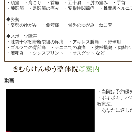
・頭痛 ・肩こり ・首痛 ・五十肩 ・肘の痛み ・手首 
・膝関節 ・足関節の痛み ・変形性関節症 ・椎間板ヘルニ
◆姿勢
・姿勢のゆがみ ・側弯症 ・骨盤のゆがみ・ねこ背
◆スポーツ障害
・膝前十字靭帯断裂後の疼痛 ・アキレス腱痛 ・野球肘
・ゴルフでの背部痛 ・テニスでの肩痛 ・腱板損傷 ・肉離
・腱鞘炎 ・シンスプリント ・オスグット など
動画
・当院は予約優
・ポキポキ、バ
激療法。
・あなたに適し