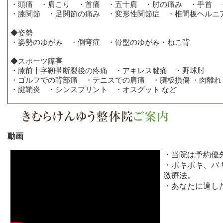
・頭痛 ・肩こり ・首痛 ・五十肩 ・肘の痛み ・手首 
・膝関節 ・足関節の痛み ・変形性関節症 ・椎間板ヘルニ
◆姿勢
・姿勢のゆがみ ・側弯症 ・骨盤のゆがみ・ねこ背
◆スポーツ障害
・膝前十字靭帯断裂後の疼痛 ・アキレス腱痛 ・野球肘
・ゴルフでの背部痛 ・テニスでの肩痛 ・腱板損傷 ・肉離
・腱鞘炎 ・シンスプリント ・オスグット など
動画
・当院は予約優
・ポキポキ、バ
激療法。
・あなたに適し