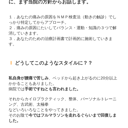
に、まず当院の方針からお話します。
１．あなたの痛みの原因をＮＭＰ検査法（動きの触診）でし
っかり特定してからアプローチ。
２．痛みの原因にたいしてバランス・運動・知識の３つで解
消していきます。
３．あなたのための治療計画書で計画的に施術していきま
す。
ｌ
どうしてこのようなスタイルに？？
私自身が腰痛で苦しみ
、ベッドから起き上がるのに20分以上
かかることもありました。
病院では
手術ですねとも言われました。
それからカイロプラクティック、整体、パーソナルトレーニ
ング、古武術、太極拳
などいろいろなことをやってきました。
そのお陰で
今ではフルマラソンを走れるぐらいまで回復しま
した。