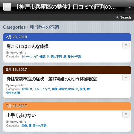
【神戸市兵庫区の整体】口コミで評判の「きむらけんゆう整体院」
Search
Categories › 腰･背中の不調
2月 28, 2018
肩こりにはこんな体操
By
kenyu-chiro
Categories:
トレーニング
,
健康
,
手･腕の不調
,
腰･背中の不調
8月 15, 2017
脊柱管狭窄症の症状 第174回けんゆう体操教室
By
kenyu-chiro
Categories:
お知らせ
,
トレーニング
,
健康
,
教室のお知らせ
,
症例
,
腰･
背中の不調
7月 13, 2017
上手く歩けない
By
kenyu-chiro
Categories:
症例
,
腰･背中の不調