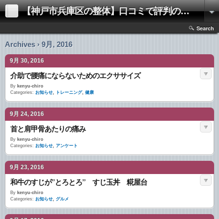
【神戸市兵庫区の整体】口コミで評判の「きむらけんゆう整体院」
Search
Archives › 9月, 2016
9月 30, 2016
介助で腰痛にならないためのエクササイズ
By
kenyu-chiro
Categories:
お知らせ
,
トレーニング
,
健康
9月 24, 2016
首と肩甲骨あたりの痛み
By
kenyu-chiro
Categories:
お知らせ
,
アンケート
9月 23, 2016
和牛のすじが”とろとろ” すじ玉丼 糀屋台
By
kenyu-chiro
Categories:
お知らせ
,
グルメ