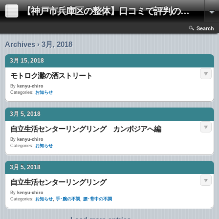
【神戸市兵庫区の整体】口コミで評判の「きむらけんゆう整体院」
Search
Archives › 3月, 2018
3月 15, 2018
モトロク灘の酒ストリート
By
kenyu-chiro
Categories:
お知らせ
3月 5, 2018
自立生活センターリングリング カンボジアへ編
By
kenyu-chiro
Categories:
お知らせ
3月 5, 2018
自立生活センターリングリング
By
kenyu-chiro
Categories:
お知らせ
,
手･腕の不調
,
腰･背中の不調