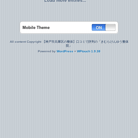
Load more entries...
Mobile Theme
All content Copyright 【神戸市兵庫区の整体】口コミで評判の「きむらけんゆう整体
院」
Powered by
WordPress
+
WPtouch 1.9.38