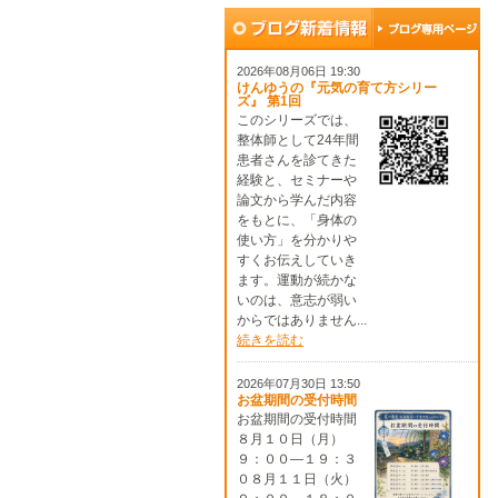
2026年08月06日 19:30
けんゆうの『元気の育て方シリー
ズ』 第1回
このシリーズでは、
整体師として24年間
患者さんを診てきた
経験と、セミナーや
論文から学んだ内容
をもとに、「身体の
使い方」を分かりや
すくお伝えしていき
ます。運動が続かな
いのは、意志が弱い
からではありません...
続きを読む
2026年07月30日 13:50
お盆期間の受付時間
お盆期間の受付時間
８月１０日（月）
９：００―１９：３
０８月１１日（火）