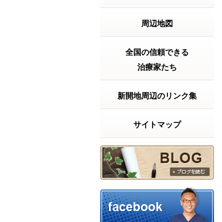
2026年7月20日の受付時間
2026年7月20日
周辺地図
（月）は 祝日ですが9
時から18時まで受付
致します。よろしく
お願い致します。～
全国の信頼できる
～～～～～～～～～
治療家たち
～～～～～～～～～
【神戸市兵庫区の整
体院】きむらけんゆ
新開地周辺のリンク集
う整体院〒６５２－
０８１１神戸...
続きを
読む
サイトマップ
2026年06月23日 17:59
【実話】ベッドから立ち上がるの
に・・・
【実話】ベッドから
立ち上がるのに、15
分以上かかっていた
話「もう、この痛み
とは一生付き合って
いくしかないんか
な……」もし、あな
たが今そんな風に諦