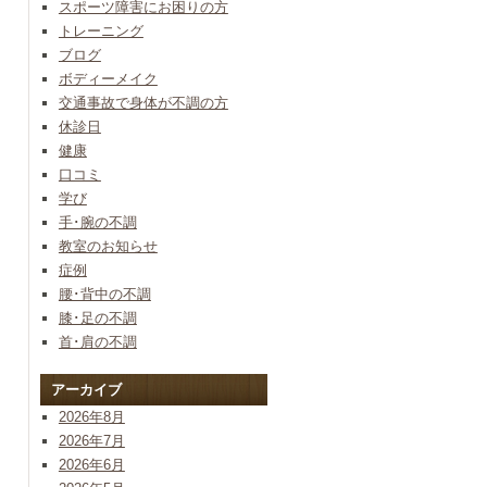
スポーツ障害にお困りの方
トレーニング
ブログ
ボディーメイク
交通事故で身体が不調の方
休診日
健康
口コミ
学び
手･腕の不調
教室のお知らせ
症例
腰･背中の不調
膝･足の不調
首･肩の不調
アーカイブ
2026年8月
2026年7月
2026年6月