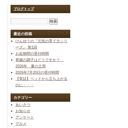
ブログトップ
最近の投稿
けんゆうの『元気の育て方シリ
ーズ』 第1回
お盆期間の受付時間
胃腸の調子はどうですか？
2026年 夏の土用
2026年7月20日の受付時間
【実話】ベッドから立ち上がる
のに・・・
カテゴリー
あいさつ
お知らせ
アンケート
グルメ