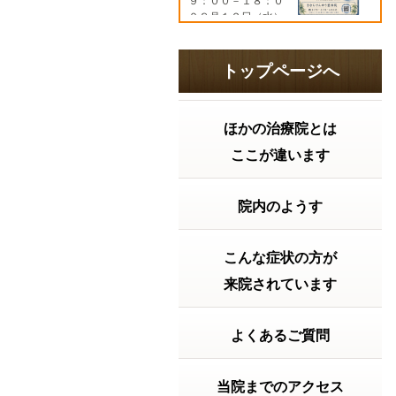
９：００－１８：０
０８月１２日（水）
９：００－１９：３
０８月１３日（木）
９：００－１８：０
トップページへ
０８月１４日（金）
９：００－１７：０
０８...
続きを読む
ほかの治療院とは
2026年07月21日 16:06
ここが違います
胃腸の調子はどうですか？ 2026
年 夏の土用
「夏バテ」の前に知
っておきたい！実は
院内のようす
大切な『夏の土用」
の過ごし方。こんに
ちは。きむらけんゆ
こんな症状の方が
う整体院です。毎日
暑い日が続いていま
来院されています
すね。「最近なんと
なく疲れやすい…」
「食欲がない」 「胃
よくあるご質問
が重い」 「寝て...
続
きを読む
当院までのアクセス
2026年07月15日 12:15