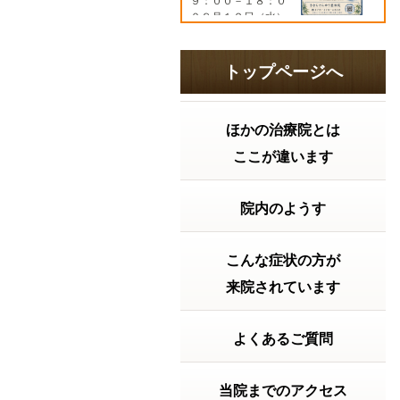
９：００－１８：０
０８月１２日（水）
９：００－１９：３
０８月１３日（木）
９：００－１８：０
トップページへ
０８月１４日（金）
９：００－１７：０
０８...
続きを読む
ほかの治療院とは
2026年07月21日 16:06
ここが違います
胃腸の調子はどうですか？ 2026
年 夏の土用
「夏バテ」の前に知
っておきたい！実は
院内のようす
大切な『夏の土用」
の過ごし方。こんに
ちは。きむらけんゆ
こんな症状の方が
う整体院です。毎日
暑い日が続いていま
来院されています
すね。「最近なんと
なく疲れやすい…」
「食欲がない」 「胃
よくあるご質問
が重い」 「寝て...
続
きを読む
当院までのアクセス
2026年07月15日 12:15