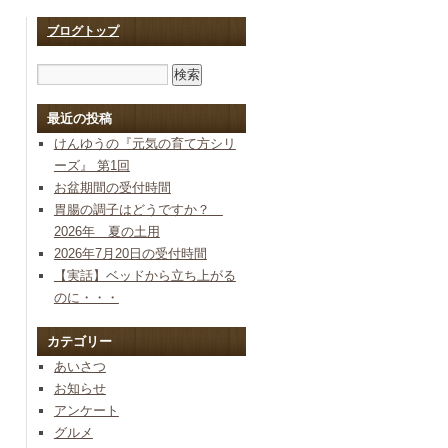
ブログトップ
最近の投稿
けんゆうの『元気の育て方シリ
ーズ』 第1回
お盆期間の受付時間
胃腸の調子はどうですか？
2026年 夏の土用
2026年7月20日の受付時間
【実話】ベッドから立ち上がる
のに・・・
カテゴリー
あいさつ
お知らせ
アンケート
グルメ