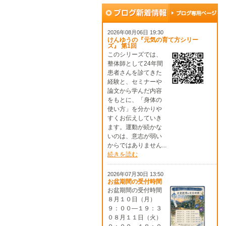
2026年08月06日 19:30
けんゆうの『元気の育て方シリー
ズ』 第1回
このシリーズでは、
整体師として24年間
患者さんを診てきた
経験と、セミナーや
論文から学んだ内容
をもとに、「身体の
使い方」を分かりや
すくお伝えしていき
ます。運動が続かな
いのは、意志が弱い
からではありません...
続きを読む
2026年07月30日 13:50
お盆期間の受付時間
お盆期間の受付時間
８月１０日（月）
９：００―１９：３
０８月１１日（火）