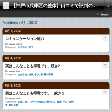
【神戸市兵庫区の整体】口コミで評判の「きむらけんゆう整体院」
Search
Archives › 8月, 2012
8月 7, 2012
コミュニケーション能力
By
kenyu-chiro
Categories:
お知らせ
,
学び
8月 4, 2012
実はこんなことも得意です。続き2
By
kenyu-chiro
Categories:
お知らせ
,
健康
,
学び
,
手･腕の不調
8月 2, 2012
実はこんなことも得意です。 続き１
By
kenyu-chiro
Categories:
お知らせ
,
スポーツ障害にお困りの方
,
健康
,
学び
,
症例
,
首･肩の不調