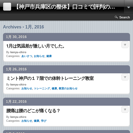
【神戸市兵庫区の整体】口コミで評判の「きむらけんゆう整体院」
Search
Archives › 1月, 2016
1月 30, 2016
1月は気温差が激しい月でした。
By
kenyu-chiro
Categories:
あいさつ
,
お知らせ
,
健康
1月 26, 2016
ミント神戸の１７階での体幹トレーニング教室
By
kenyu-chiro
Categories:
お知らせ
,
トレーニング
,
健康
,
教室のお知らせ
1月 22, 2016
腰痛は腰のどこが痛くなる？
By
kenyu-chiro
Categories:
お知らせ
,
健康
,
学び