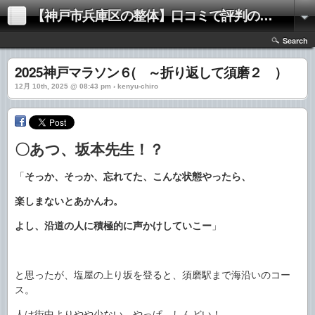
【神戸市兵庫区の整体】口コミで評判の「きむらけんゆう整体院」
Search
2025神戸マラソン６( ～折り返して須磨２ ）
12月 10th, 2025 @ 08:43 pm › kenyu-chiro
〇あつ、坂本先生！？
「
そっか、そっか、忘れてた、こんな状態やったら、
楽しまないとあかんわ。
よし、沿道の人に積極的に声かけしていこー
」
と思ったが、塩屋の上り坂を登ると、須磨駅まで海沿いのコー
ス。
人は街中よりやや少ない。やっぱ、しんどい！