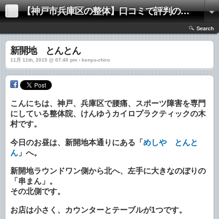
【神戸市兵庫区の整体】口コミで評判の「きむらけんゆう整体院」
Search
新開地 とんとん
11月 11th, 2015 @ 07:40 pm › kenyu-chiro
こんにちは、神戸、兵庫区で腰痛、スポーツ障害を専門
にしている整体院、けんゆうカイロプラクティックの木
村です。
今日のお昼は、新開地本通りにある「
めしや とんと
ん
」へ。
新開地ラウンドワン側から北へ、左手に大きなのぼりの
「串まん」。
その北側です。
お店は小さく、カウンターとテーブルが1つです。