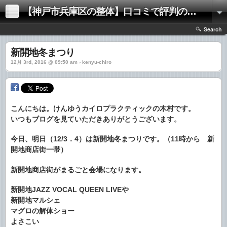
【神戸市兵庫区の整体】口コミで評判の「きむらけんゆう整体院」
Search
新開地冬まつり
12月 3rd, 2016 @ 09:50 am › kenyu-chiro
こんにちは。けんゆうカイロプラクティックの木村です。
いつもブログを見ていただきありがとうございます。
今日、明日（12/3．4）は新開地冬まつりです。（11時から 新
開地商店街一帯）
新開地商店街がまるごと会場になります。
新開地JAZZ VOCAL QUEEN LIVEや
新開地マルシェ
マグロの解体ショー
よさこい