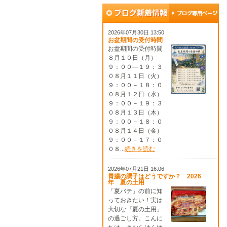
2026年07月30日 13:50
お盆期間の受付時間
お盆期間の受付時間
８月１０日（月）
９：００―１９：３
０８月１１日（火）
９：００－１８：０
０８月１２日（水）
９：００－１９：３
０８月１３日（木）
９：００－１８：０
０８月１４日（金）
９：００－１７：０
０８...
続きを読む
2026年07月21日 16:06
胃腸の調子はどうですか？ 2026
年 夏の土用
「夏バテ」の前に知
っておきたい！実は
大切な『夏の土用」
の過ごし方。こんに