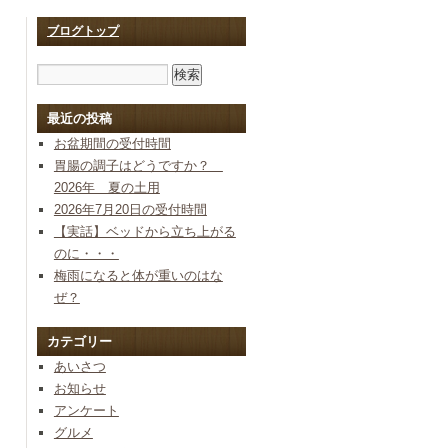
ブログトップ
最近の投稿
お盆期間の受付時間
胃腸の調子はどうですか？
2026年 夏の土用
2026年7月20日の受付時間
【実話】ベッドから立ち上がる
のに・・・
梅雨になると体が重いのはな
ぜ？
カテゴリー
あいさつ
お知らせ
アンケート
グルメ