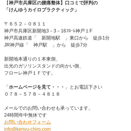
【
神戸市兵庫区の腰痛整体】口コミで評判の
「けんゆうカイロプラクティック」
〒６５２－０８１１
神戸市兵庫区新開地3－3－16ﾌﾛｰﾚ神戸１F
神戸高速鉄道「 新開地駅 」東口から 徒歩1分
JR神戸線「 神戸駅 」から 徒歩7分
新開地本通りの１本東側、
出光のガソリンスタンドの向かい側、
フローレ神戸１Ｆです。
「
ホームページを見て・・・
」とお電話下さい
０７８－５７８－４８１８
メールでのお問い合わせも承っています。
24時間年中無休です
お問い合わせフォーム
info@kenyu-chiro.com