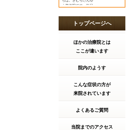
ちは。きむらけんゆ
う整体院です。毎日
暑い日が続いていま
すね。「最近なんと
なく疲れやすい…」
トップページへ
「食欲がない」 「胃
が重い」 「寝て...
続
きを読む
ほかの治療院とは
2026年07月15日 12:15
ここが違います
2026年7月20日の受付時間
2026年7月20日
（月）は 祝日ですが9
院内のようす
時から18時まで受付
致します。よろしく
お願い致します。～
～～～～～～～～～
こんな症状の方が
～～～～～～～～～
来院されています
【神戸市兵庫区の整
体院】きむらけんゆ
う整体院〒６５２－
０８１１神戸...
よくあるご質問
続きを
読む
2026年06月23日 17:59
当院までのアクセス