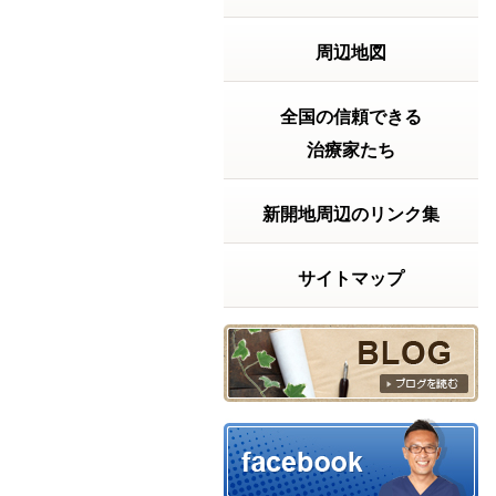
【実話】ベッドから立ち上がるの
に・・・
【実話】ベッドから
周辺地図
立ち上がるのに、15
分以上かかっていた
話「もう、この痛み
とは一生付き合って
全国の信頼できる
いくしかないんか
治療家たち
な……」もし、あな
たが今そんな風に諦
めかけているなら、
新開地周辺のリンク集
少しだけ私の話を聞
いてください。ある
朝...
続きを読む
サイトマップ
2026年06月02日 18:53
梅雨になると体が重いのはなぜ？
合気道と東洋医学に
学ぶ『呼吸と体の
軸』の話！ ① 最近こ
んな方が増えていま
す 朝から体が重い 呼
吸が浅い 疲れている
のに休まらない 胸が
ソワソワする朝、起
きた瞬間から「あー