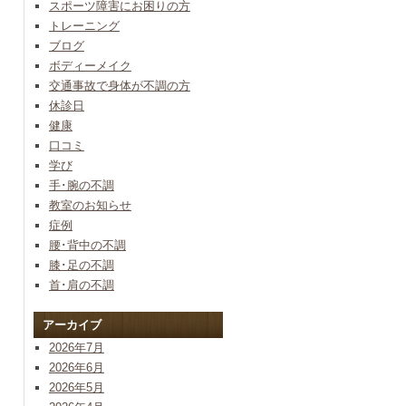
スポーツ障害にお困りの方
トレーニング
ブログ
ボディーメイク
交通事故で身体が不調の方
休診日
健康
口コミ
学び
手･腕の不調
教室のお知らせ
症例
腰･背中の不調
膝･足の不調
首･肩の不調
アーカイブ
2026年7月
2026年6月
2026年5月