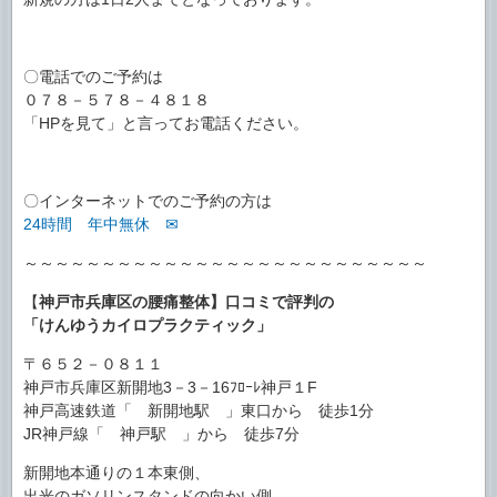
〇電話でのご予約は
０７８－５７８－４８１８
「HPを見て」と言ってお電話ください。
〇インターネットでのご予約の方は
24時間 年中無休 ✉
～～～～～～～～～～～～～～～～～～～～～～～～～～
【
神戸市兵庫区の腰痛整体】口コミで評判の
「けんゆうカイロプラクティック」
〒６５２－０８１１
神戸市兵庫区新開地3－3－16ﾌﾛｰﾚ神戸１F
神戸高速鉄道「 新開地駅 」東口から 徒歩1分
JR神戸線「 神戸駅 」から 徒歩7分
新開地本通りの１本東側、
出光のガソリンスタンドの向かい側、