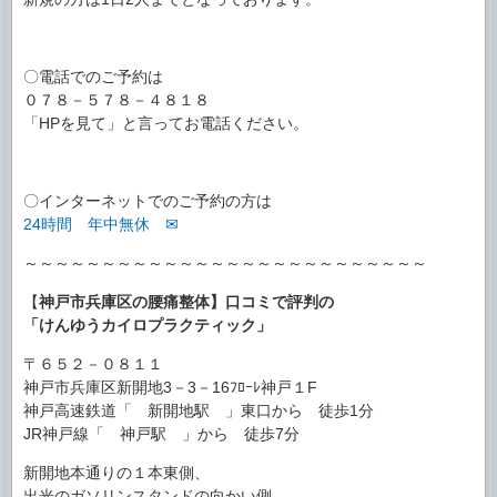
〇電話でのご予約は
０７８－５７８－４８１８
「HPを見て」と言ってお電話ください。
〇インターネットでのご予約の方は
24時間 年中無休 ✉
～～～～～～～～～～～～～～～～～～～～～～～～～～
【
神戸市兵庫区の腰痛整体】口コミで評判の
「けんゆうカイロプラクティック」
〒６５２－０８１１
神戸市兵庫区新開地3－3－16ﾌﾛｰﾚ神戸１F
神戸高速鉄道「 新開地駅 」東口から 徒歩1分
JR神戸線「 神戸駅 」から 徒歩7分
新開地本通りの１本東側、
出光のガソリンスタンドの向かい側、