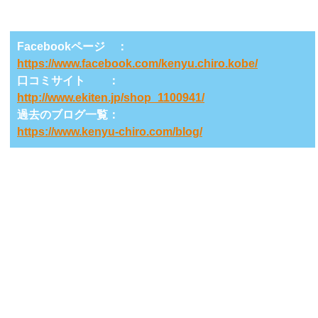
Facebookページ ：
https://www.facebook.com/kenyu.chiro.kobe/
口コミサイト ：
http://www.ekiten.jp/shop_1100941/
過去のブログ一覧：
https://www.kenyu-chiro.com/blog/