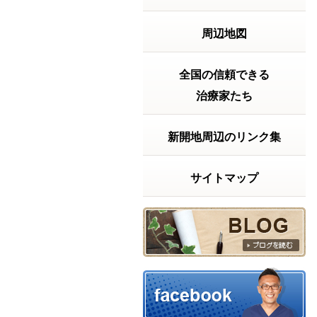
2026年7月20日の受付時間
2026年7月20日
周辺地図
（月）は 祝日ですが9
時から18時まで受付
致します。よろしく
お願い致します。～
全国の信頼できる
～～～～～～～～～
治療家たち
～～～～～～～～～
【神戸市兵庫区の整
体院】きむらけんゆ
新開地周辺のリンク集
う整体院〒６５２－
０８１１神戸...
続きを
読む
サイトマップ
2026年06月23日 17:59
【実話】ベッドから立ち上がるの
に・・・
【実話】ベッドから
立ち上がるのに、15
分以上かかっていた
話「もう、この痛み
とは一生付き合って
いくしかないんか
な……」もし、あな
たが今そんな風に諦