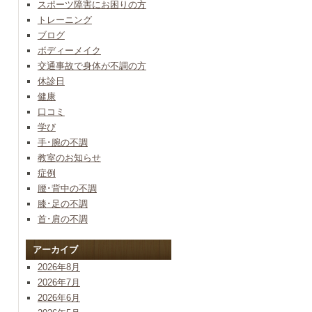
スポーツ障害にお困りの方
トレーニング
ブログ
ボディーメイク
交通事故で身体が不調の方
休診日
健康
口コミ
学び
手･腕の不調
教室のお知らせ
症例
腰･背中の不調
膝･足の不調
首･肩の不調
アーカイブ
2026年8月
2026年7月
2026年6月