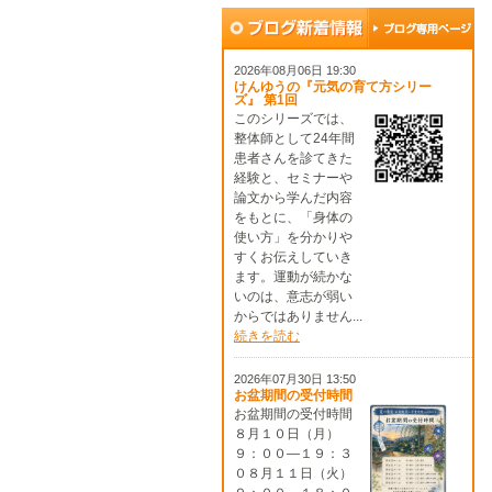
2026年08月06日 19:30
けんゆうの『元気の育て方シリー
ズ』 第1回
このシリーズでは、
整体師として24年間
患者さんを診てきた
経験と、セミナーや
論文から学んだ内容
をもとに、「身体の
使い方」を分かりや
すくお伝えしていき
ます。運動が続かな
いのは、意志が弱い
からではありません...
続きを読む
2026年07月30日 13:50
お盆期間の受付時間
お盆期間の受付時間
８月１０日（月）
９：００―１９：３
０８月１１日（火）