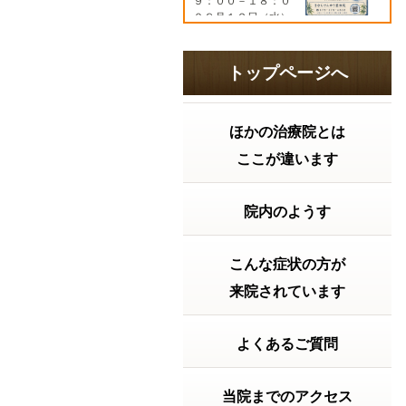
９：００－１８：０
０８月１２日（水）
９：００－１９：３
０８月１３日（木）
９：００－１８：０
トップページへ
０８月１４日（金）
９：００－１７：０
０８...
続きを読む
ほかの治療院とは
2026年07月21日 16:06
ここが違います
胃腸の調子はどうですか？ 2026
年 夏の土用
「夏バテ」の前に知
っておきたい！実は
院内のようす
大切な『夏の土用」
の過ごし方。こんに
ちは。きむらけんゆ
こんな症状の方が
う整体院です。毎日
暑い日が続いていま
来院されています
すね。「最近なんと
なく疲れやすい…」
「食欲がない」 「胃
よくあるご質問
が重い」 「寝て...
続
きを読む
当院までのアクセス
2026年07月15日 12:15