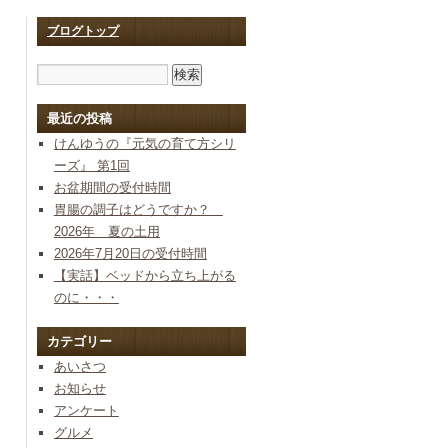
ブログトップ
最近の投稿
けんゆうの『元気の育て方シリ
ーズ』 第1回
お盆期間の受付時間
胃腸の調子はどうですか？
2026年 夏の土用
2026年7月20日の受付時間
【実話】ベッドから立ち上がる
のに・・・
カテゴリー
あいさつ
お知らせ
アンケート
グルメ