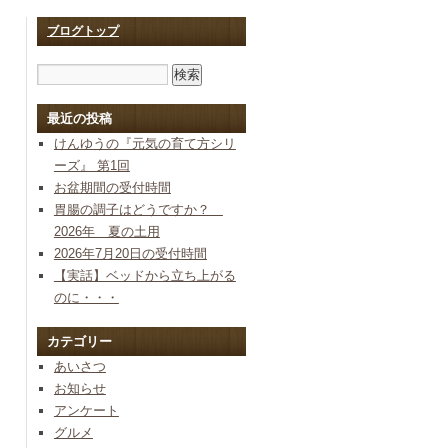
ブログトップ
最近の投稿
けんゆうの『元気の育て方シリ
ーズ』 第1回
お盆期間の受付時間
胃腸の調子はどうですか？
2026年 夏の土用
2026年7月20日の受付時間
【実話】ベッドから立ち上がる
のに・・・
カテゴリー
あいさつ
お知らせ
アンケート
グルメ