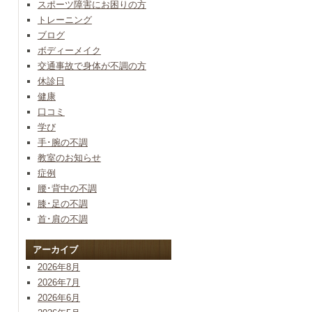
スポーツ障害にお困りの方
トレーニング
ブログ
ボディーメイク
交通事故で身体が不調の方
休診日
健康
口コミ
学び
手･腕の不調
教室のお知らせ
症例
腰･背中の不調
膝･足の不調
首･肩の不調
アーカイブ
2026年8月
2026年7月
2026年6月