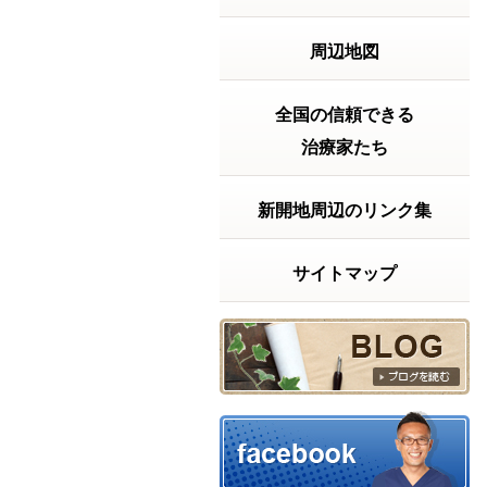
2026年7月20日
（月）は 祝日ですが9
周辺地図
時から18時まで受付
致します。よろしく
お願い致します。～
～～～～～～～～～
全国の信頼できる
～～～～～～～～～
治療家たち
【神戸市兵庫区の整
体院】きむらけんゆ
う整体院〒６５２－
新開地周辺のリンク集
０８１１神戸...
続きを
読む
サイトマップ
2026年06月23日 17:59
【実話】ベッドから立ち上がるの
に・・・
【実話】ベッドから
立ち上がるのに、15
分以上かかっていた
話「もう、この痛み
とは一生付き合って
いくしかないんか
な……」もし、あな
たが今そんな風に諦
めかけているなら、