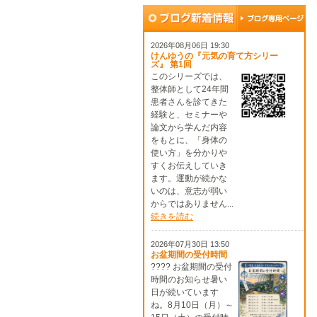
2026年08月06日 19:30
けんゆうの『元気の育て方シリー
ズ』 第1回
このシリーズでは、
整体師として24年間
患者さんを診てきた
経験と、セミナーや
論文から学んだ内容
をもとに、「身体の
使い方」を分かりや
すくお伝えしていき
ます。運動が続かな
いのは、意志が弱い
からではありません...
続きを読む
2026年07月30日 13:50
お盆期間の受付時間
???? お盆期間の受付
時間のお知らせ暑い
日が続いています
ね。8月10日（月）～