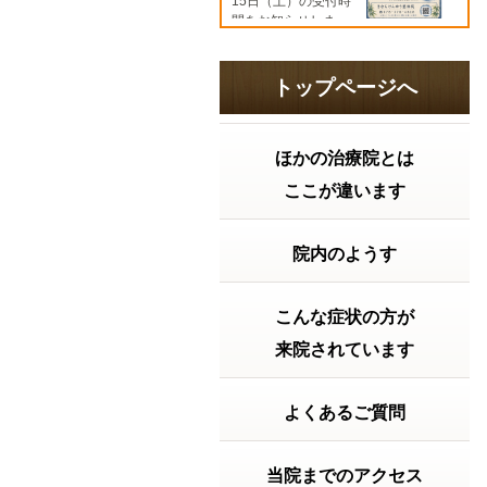
15日（土）の受付時
間をお知らせしま
す。8月10日（月）
9:00～19:308月11日
（火）9:00～
トップページへ
18:00【特別診...
続き
を読む
ほかの治療院とは
2026年07月21日 16:06
胃腸の調子はどうですか？ 2026
ここが違います
年 夏の土用
「夏バテ」の前に知
っておきたい！実は
大切な『夏の土用」
院内のようす
の過ごし方。こんに
ちは。きむらけんゆ
う整体院です。毎日
こんな症状の方が
暑い日が続いていま
すね。「最近なんと
来院されています
なく疲れやすい…」
「食欲がない」 「胃
が重い」 「寝て...
続
よくあるご質問
きを読む
2026年07月15日 12:15
当院までのアクセス
2026年7月20日の受付時間