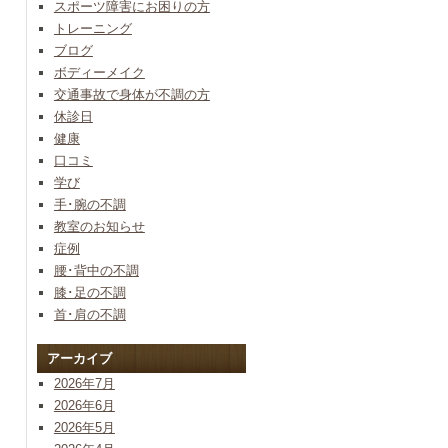
スポーツ障害にお困りの方
トレーニング
ブログ
ボディーメイク
交通事故で身体が不調の方
休診日
健康
口コミ
学び
手･腕の不調
教室のお知らせ
症例
腰･背中の不調
膝･足の不調
首･肩の不調
アーカイブ
2026年7月
2026年6月
2026年5月