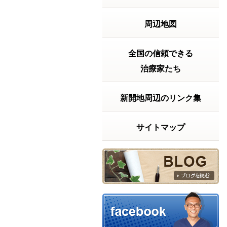
【実話】ベッドから立ち上がるの
に・・・
【実話】ベッドから
周辺地図
立ち上がるのに、15
分以上かかっていた
話「もう、この痛み
とは一生付き合って
全国の信頼できる
いくしかないんか
治療家たち
な……」もし、あな
たが今そんな風に諦
めかけているなら、
新開地周辺のリンク集
少しだけ私の話を聞
いてください。ある
朝...
続きを読む
サイトマップ
2026年06月02日 18:53
梅雨になると体が重いのはなぜ？
合気道と東洋医学に
学ぶ『呼吸と体の
軸』の話！ ① 最近こ
んな方が増えていま
す 朝から体が重い 呼
吸が浅い 疲れている
のに休まらない 胸が
ソワソワする朝、起
きた瞬間から「あー