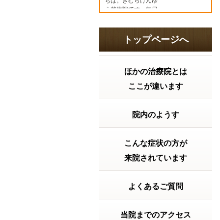
ちは。きむらけんゆ
う整体院です。毎日
暑い日が続いていま
すね。「最近なんと
なく疲れやすい…」
トップページへ
「食欲がない」 「胃
が重い」 「寝て...
続
きを読む
ほかの治療院とは
2026年07月15日 12:15
ここが違います
2026年7月20日の受付時間
2026年7月20日
（月）は 祝日ですが9
院内のようす
時から18時まで受付
致します。よろしく
お願い致します。～
～～～～～～～～～
こんな症状の方が
～～～～～～～～～
来院されています
【神戸市兵庫区の整
体院】きむらけんゆ
う整体院〒６５２－
０８１１神戸...
よくあるご質問
続きを
読む
2026年06月23日 17:59
当院までのアクセス