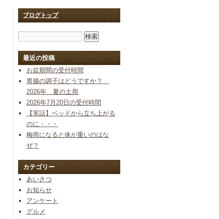
ブログトップ
最近の投稿
お盆期間の受付時間
胃腸の調子はどうですか？
2026年 夏の土用
2026年7月20日の受付時間
【実話】ベッドから立ち上がる
のに・・・
梅雨になると体が重いのはな
ぜ？
カテゴリー
あいさつ
お知らせ
アンケート
グルメ