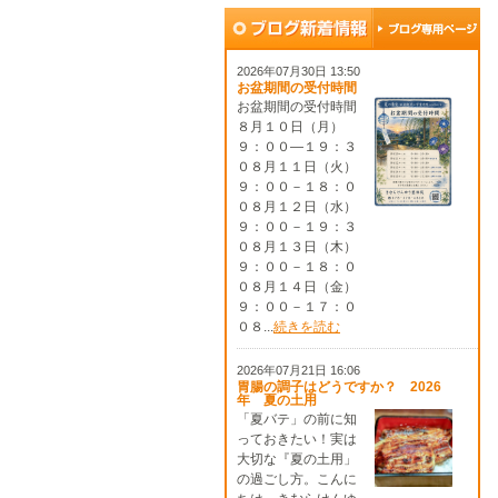
2026年07月30日 13:50
お盆期間の受付時間
お盆期間の受付時間
８月１０日（月）
９：００―１９：３
０８月１１日（火）
９：００－１８：０
０８月１２日（水）
９：００－１９：３
０８月１３日（木）
９：００－１８：０
０８月１４日（金）
９：００－１７：０
０８...
続きを読む
2026年07月21日 16:06
胃腸の調子はどうですか？ 2026
年 夏の土用
「夏バテ」の前に知
っておきたい！実は
大切な『夏の土用」
の過ごし方。こんに