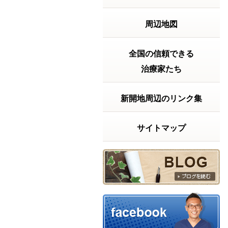
【実話】ベッドから立ち上がるの
に・・・
【実話】ベッドから
周辺地図
立ち上がるのに、15
分以上かかっていた
話「もう、この痛み
とは一生付き合って
全国の信頼できる
いくしかないんか
治療家たち
な……」もし、あな
たが今そんな風に諦
めかけているなら、
新開地周辺のリンク集
少しだけ私の話を聞
いてください。ある
朝...
続きを読む
サイトマップ
2026年06月02日 18:53
梅雨になると体が重いのはなぜ？
合気道と東洋医学に
学ぶ『呼吸と体の
軸』の話！ ① 最近こ
んな方が増えていま
す 朝から体が重い 呼
吸が浅い 疲れている
のに休まらない 胸が
ソワソワする朝、起
きた瞬間から「あー