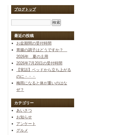
ブログトップ
最近の投稿
お盆期間の受付時間
胃腸の調子はどうですか？
2026年 夏の土用
2026年7月20日の受付時間
【実話】ベッドから立ち上がる
のに・・・
梅雨になると体が重いのはな
ぜ？
カテゴリー
あいさつ
お知らせ
アンケート
グルメ