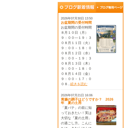
2026年07月30日 13:50
お盆期間の受付時間
お盆期間の受付時間
８月１０日（月）
９：００―１９：３
０８月１１日（火）
９：００－１８：０
０８月１２日（水）
９：００－１９：３
０８月１３日（木）
９：００－１８：０
０８月１４日（金）
９：００－１７：０
０８...
続きを読む
2026年07月21日 16:06
胃腸の調子はどうですか？ 2026
年 夏の土用
「夏バテ」の前に知
っておきたい！実は
大切な『夏の土用」
の過ごし方。こんに