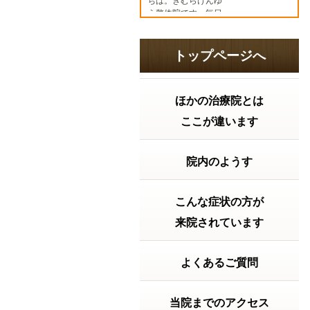
ちは。きむらけんゆ
う整体院です。毎日
暑い日が続いていま
すね。「最近なんと
なく疲れやすい…」
トップページへ
「食欲がない」 「胃
が重い」 「寝て...
続
きを読む
ほかの治療院とは
2026年07月15日 12:15
ここが違います
2026年7月20日の受付時間
2026年7月20日
（月）は 祝日ですが9
院内のようす
時から18時まで受付
致します。よろしく
お願い致します。～
～～～～～～～～～
こんな症状の方が
～～～～～～～～～
来院されています
【神戸市兵庫区の整
体院】きむらけんゆ
う整体院〒６５２－
０８１１神戸...
よくあるご質問
続きを
読む
2026年06月23日 17:59
当院までのアクセス