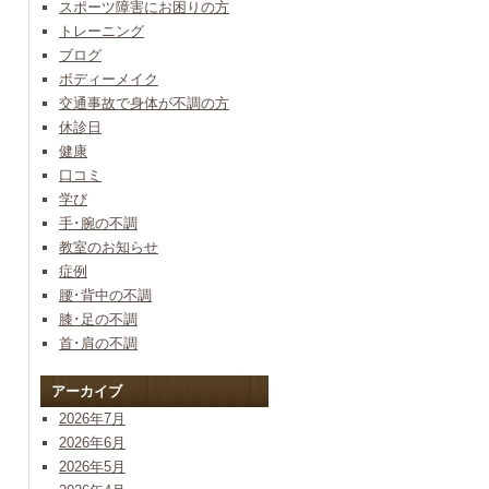
スポーツ障害にお困りの方
トレーニング
ブログ
ボディーメイク
交通事故で身体が不調の方
休診日
健康
口コミ
学び
手･腕の不調
教室のお知らせ
症例
腰･背中の不調
膝･足の不調
首･肩の不調
アーカイブ
2026年7月
2026年6月
2026年5月