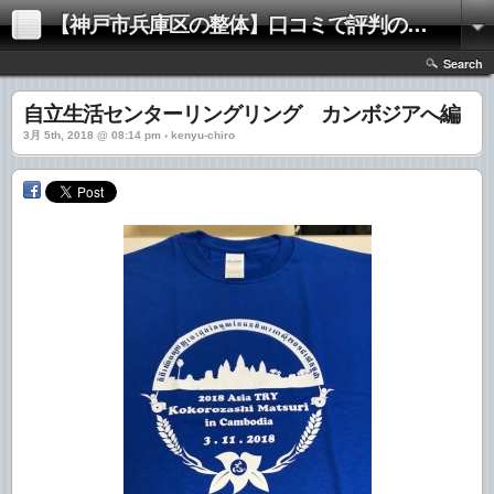
【神戸市兵庫区の整体】口コミで評判の「きむらけんゆう整体院」
Search
自立生活センターリングリング カンボジアへ編
3月 5th, 2018 @ 08:14 pm › kenyu-chiro