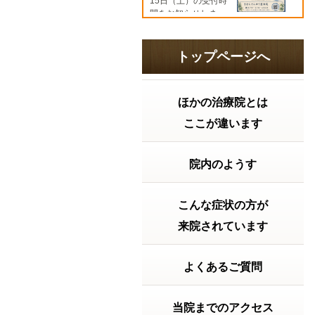
15日（土）の受付時
間をお知らせしま
す。8月10日（月）
9:00～19:308月11日
（火）9:00～
トップページへ
18:00【特別診...
続き
を読む
ほかの治療院とは
2026年07月21日 16:06
胃腸の調子はどうですか？ 2026
ここが違います
年 夏の土用
「夏バテ」の前に知
っておきたい！実は
大切な『夏の土用」
院内のようす
の過ごし方。こんに
ちは。きむらけんゆ
う整体院です。毎日
こんな症状の方が
暑い日が続いていま
すね。「最近なんと
来院されています
なく疲れやすい…」
「食欲がない」 「胃
が重い」 「寝て...
続
よくあるご質問
きを読む
2026年07月15日 12:15
当院までのアクセス
2026年7月20日の受付時間