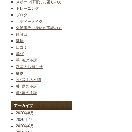
スポーツ障害にお困りの方
トレーニング
ブログ
ボディーメイク
交通事故で身体が不調の方
休診日
健康
口コミ
学び
手･腕の不調
教室のお知らせ
症例
腰･背中の不調
膝･足の不調
首･肩の不調
アーカイブ
2026年8月
2026年7月
2026年6月