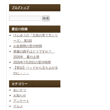
ブログトップ
最近の投稿
けんゆうの『元気の育て方シリ
ーズ』 第1回
お盆期間の受付時間
胃腸の調子はどうですか？
2026年 夏の土用
2026年7月20日の受付時間
【実話】ベッドから立ち上がる
のに・・・
カテゴリー
あいさつ
お知らせ
アンケート
グルメ