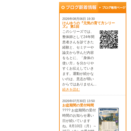
2026年08月06日 19:30
けんゆうの『元気の育て方シリー
ズ』 第1回
このシリーズでは、
整体師として24年間
患者さんを診てきた
経験と、セミナーや
論文から学んだ内容
をもとに、「身体の
使い方」を分かりや
すくお伝えしていき
ます。運動が続かな
いのは、意志が弱い
からではありません...
続きを読む
2026年07月30日 13:50
お盆期間の受付時間
???? お盆期間の受付
時間のお知らせ暑い
日が続いています
ね。8月10日（月）～