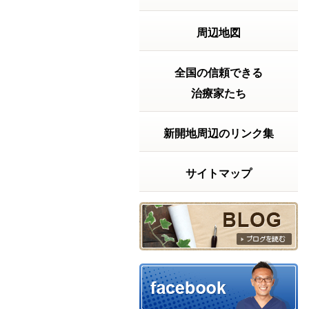
2026年7月20日
（月）は 祝日ですが9
周辺地図
時から18時まで受付
致します。よろしく
お願い致します。～
～～～～～～～～～
全国の信頼できる
～～～～～～～～～
治療家たち
【神戸市兵庫区の整
体院】きむらけんゆ
う整体院〒６５２－
新開地周辺のリンク集
０８１１神戸...
続きを
読む
サイトマップ
2026年06月23日 17:59
【実話】ベッドから立ち上がるの
に・・・
【実話】ベッドから
立ち上がるのに、15
分以上かかっていた
話「もう、この痛み
とは一生付き合って
いくしかないんか
な……」もし、あな
たが今そんな風に諦
めかけているなら、