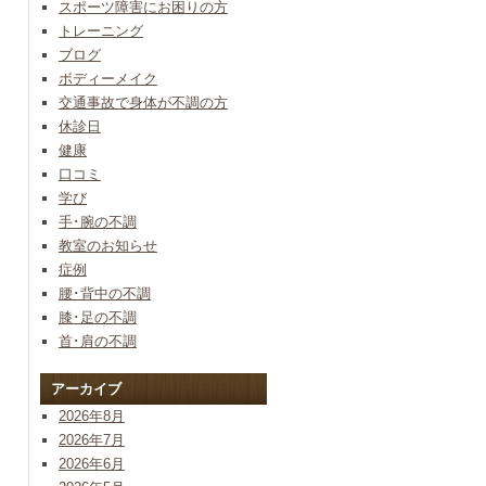
スポーツ障害にお困りの方
トレーニング
ブログ
ボディーメイク
交通事故で身体が不調の方
休診日
健康
口コミ
学び
手･腕の不調
教室のお知らせ
症例
腰･背中の不調
膝･足の不調
首･肩の不調
アーカイブ
2026年8月
2026年7月
2026年6月