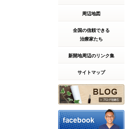
2026年7月20日の受付時間
2026年7月20日
周辺地図
（月）は 祝日ですが9
時から18時まで受付
致します。よろしく
お願い致します。～
全国の信頼できる
～～～～～～～～～
治療家たち
～～～～～～～～～
【神戸市兵庫区の整
体院】きむらけんゆ
新開地周辺のリンク集
う整体院〒６５２－
０８１１神戸...
続きを
読む
サイトマップ
2026年06月23日 17:59
【実話】ベッドから立ち上がるの
に・・・
【実話】ベッドから
立ち上がるのに、15
分以上かかっていた
話「もう、この痛み
とは一生付き合って
いくしかないんか
な……」もし、あな
たが今そんな風に諦