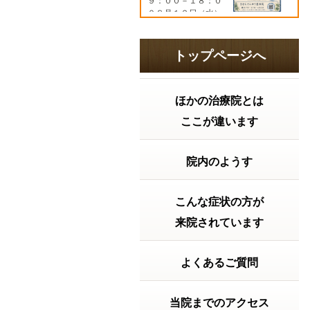
９：００－１８：０
０８月１２日（水）
９：００－１９：３
０８月１３日（木）
９：００－１８：０
トップページへ
０８月１４日（金）
９：００－１７：０
０８...
続きを読む
ほかの治療院とは
2026年07月21日 16:06
ここが違います
胃腸の調子はどうですか？ 2026
年 夏の土用
「夏バテ」の前に知
っておきたい！実は
院内のようす
大切な『夏の土用」
の過ごし方。こんに
ちは。きむらけんゆ
こんな症状の方が
う整体院です。毎日
暑い日が続いていま
来院されています
すね。「最近なんと
なく疲れやすい…」
「食欲がない」 「胃
よくあるご質問
が重い」 「寝て...
続
きを読む
当院までのアクセス
2026年07月15日 12:15