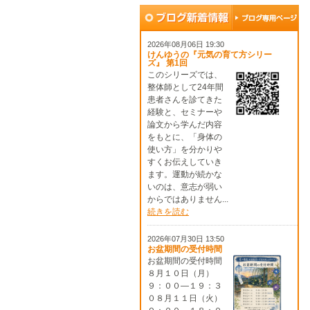
2026年08月06日 19:30
けんゆうの『元気の育て方シリー
ズ』 第1回
このシリーズでは、
整体師として24年間
患者さんを診てきた
経験と、セミナーや
論文から学んだ内容
をもとに、「身体の
使い方」を分かりや
すくお伝えしていき
ます。運動が続かな
いのは、意志が弱い
からではありません...
続きを読む
2026年07月30日 13:50
お盆期間の受付時間
お盆期間の受付時間
８月１０日（月）
９：００―１９：３
０８月１１日（火）