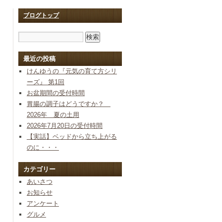
ブログトップ
最近の投稿
けんゆうの『元気の育て方シリ
ーズ』 第1回
お盆期間の受付時間
胃腸の調子はどうですか？
2026年 夏の土用
2026年7月20日の受付時間
【実話】ベッドから立ち上がる
のに・・・
カテゴリー
あいさつ
お知らせ
アンケート
グルメ