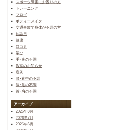
スポーツ障害にお困りの方
トレーニング
ブログ
ボディーメイク
交通事故で身体が不調の方
休診日
健康
口コミ
学び
手･腕の不調
教室のお知らせ
症例
腰･背中の不調
膝･足の不調
首･肩の不調
アーカイブ
2026年8月
2026年7月
2026年6月