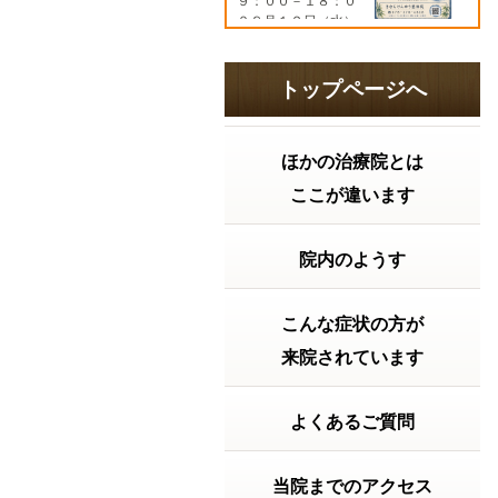
９：００－１８：０
０８月１２日（水）
９：００－１９：３
０８月１３日（木）
９：００－１８：０
トップページへ
０８月１４日（金）
９：００－１７：０
０８...
続きを読む
ほかの治療院とは
2026年07月21日 16:06
ここが違います
胃腸の調子はどうですか？ 2026
年 夏の土用
「夏バテ」の前に知
っておきたい！実は
院内のようす
大切な『夏の土用」
の過ごし方。こんに
ちは。きむらけんゆ
こんな症状の方が
う整体院です。毎日
暑い日が続いていま
来院されています
すね。「最近なんと
なく疲れやすい…」
「食欲がない」 「胃
よくあるご質問
が重い」 「寝て...
続
きを読む
当院までのアクセス
2026年07月15日 12:15