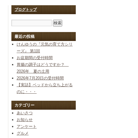
ブログトップ
最近の投稿
けんゆうの『元気の育て方シリ
ーズ』 第1回
お盆期間の受付時間
胃腸の調子はどうですか？
2026年 夏の土用
2026年7月20日の受付時間
【実話】ベッドから立ち上がる
のに・・・
カテゴリー
あいさつ
お知らせ
アンケート
グルメ