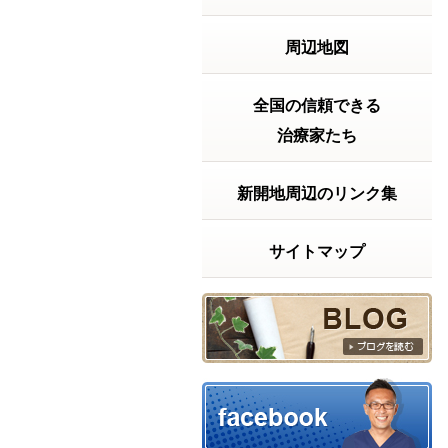
2026年7月20日の受付時間
2026年7月20日
周辺地図
（月）は 祝日ですが9
時から18時まで受付
致します。よろしく
お願い致します。～
全国の信頼できる
～～～～～～～～～
治療家たち
～～～～～～～～～
【神戸市兵庫区の整
体院】きむらけんゆ
新開地周辺のリンク集
う整体院〒６５２－
０８１１神戸...
続きを
読む
サイトマップ
2026年06月23日 17:59
【実話】ベッドから立ち上がるの
に・・・
【実話】ベッドから
立ち上がるのに、15
分以上かかっていた
話「もう、この痛み
とは一生付き合って
いくしかないんか
な……」もし、あな
たが今そんな風に諦