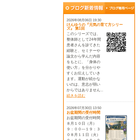
2026年08月06日 19:30
けんゆうの『元気の育て方シリー
ズ』 第1回
このシリーズでは、
整体師として24年間
患者さんを診てきた
経験と、セミナーや
論文から学んだ内容
をもとに、「身体の
使い方」を分かりや
すくお伝えしていき
ます。運動が続かな
いのは、意志が弱い
からではありません...
続きを読む
2026年07月30日 13:50
お盆期間の受付時間
お盆期間の受付時間
８月１０日（月）
９：００―１９：３
０８月１１日（火）